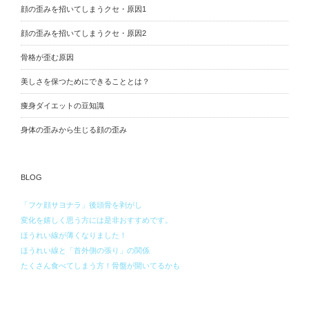
顔の歪みを招いてしまうクセ・原因1
顔の歪みを招いてしまうクセ・原因2
骨格が歪む原因
美しさを保つためにできることとは？
痩身ダイエットの豆知識
身体の歪みから生じる顔の歪み
BLOG
「フケ顔サヨナラ」後頭骨を剥がし
変化を嬉しく思う方には是非おすすめです。
ほうれい線が薄くなりました！
ほうれい線と「首外側の張り」の関係
たくさん食べてしまう方！骨盤が開いてるかも