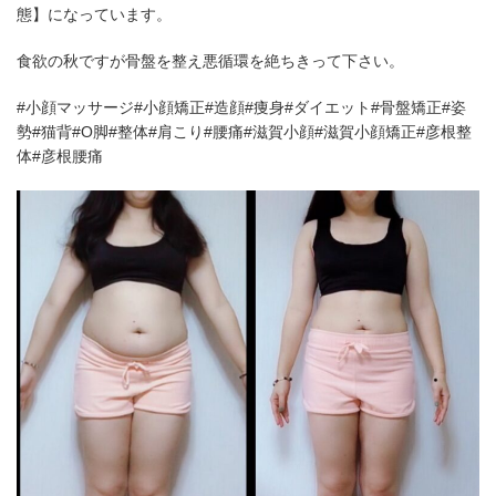
態】になっています。
食欲の秋ですが骨盤を整え悪循環を絶ちきって下さい。
#小顔マッサージ#小顔矯正#造顔#痩身#ダイエット#骨盤矯正#姿
勢#猫背#O脚#整体#肩こり#腰痛#滋賀小顔#滋賀小顔矯正#彦根整
体#彦根腰痛