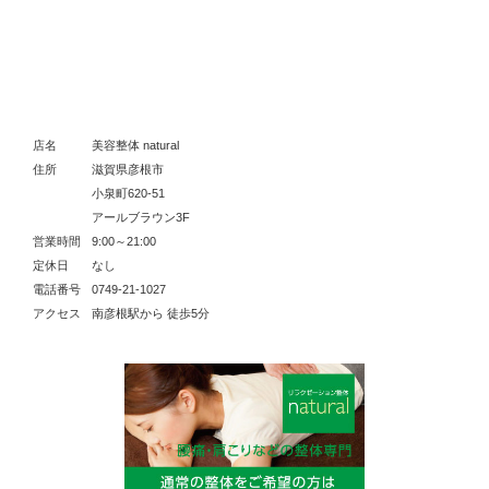
店名
美容整体 natural
住所
滋賀県彦根市
小泉町620-51
アールブラウン3F
営業時間
9:00～21:00
定休日
なし
電話番号
0749-21-1027
アクセス
南彦根駅から 徒歩5分